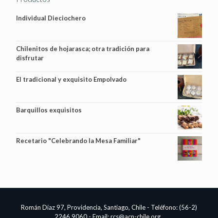
Individual Dieciochero
Chilenitos de hojarasca; otra tradición para
disfrutar
El tradicional y exquisito Empolvado
Barquillos exquisitos
Recetario "Celebrando la Mesa Familiar"
Román Díaz 97, Providencia, Santiago, Chile - Teléfono: (56-2)
2246 9060 - Email:
rcs@acn-chile.org
.