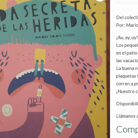
Del colect
Por: Mario
¡Au, ay, u
Los pequeñ
en el pati
las vacaci
La buena n
plaquetas 
corren a p
¡Nuestro c
Disponibili
Llámanos a
Comp