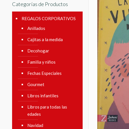
Categorías de Productos
REGALOS CORPORATIVOS
Anillados
Cajitas a la medida
Decohogar
Familia y niños
Fechas Especiales
Gourmet
Libros infantiles
Libros para todas las
edades
Navidad