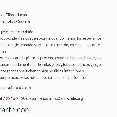
ivo Ellas educan
na Tolosa Sisteré
y! ¡Me he hecho daño!
os accidentes pueden ocurrir cuando menos los esperamos:
o del colegio, cuando vamos de excursión, en casa o durante
ones.
oticia es que la piel nos protege como un buen embalaje, las
tapan rápidamente las heridas y los glóbulos blancos y rojos
rotegernos y a luchar contra posibles infecciones.
uerpo actúa y las heridas se curan en un periquete!
dad sujeta a stock.
l 2 2246 9060 o escríbenos a rcs@acn-chile.org
arte con: