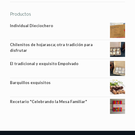
Productos
Individual Dieciochero
Chilenitos de hojarasca; otra tradición para
disfrutar
El tradicional y exquisito Empolvado
Barquillos exquisitos
Recetario "Celebrando la Mesa Familiar"