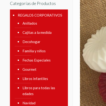
Categorías de Productos
REGALOS CORPORATIVOS
Anillados
Cajitas a la medida
Decohogar
Familia y niños
Fechas Especiales
Gourmet
Libros infantiles
Libros para todas las
edades
Navidad