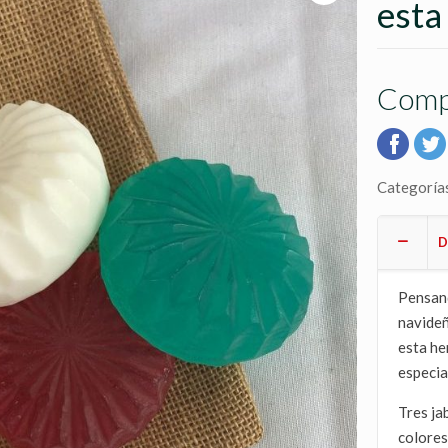
esta
Comp
Categoría
D
Pensand
navideñ
esta he
especia
Tres ja
colores