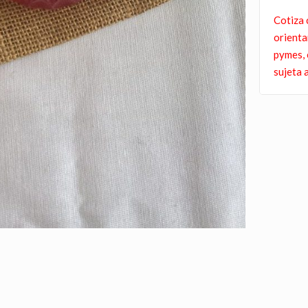
Cotiza 
orienta
pymes, 
sujeta a