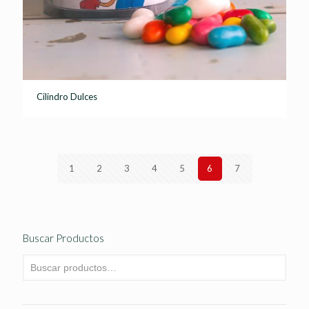
Cilindro Dulces
1
2
3
4
5
6
7
Buscar Productos