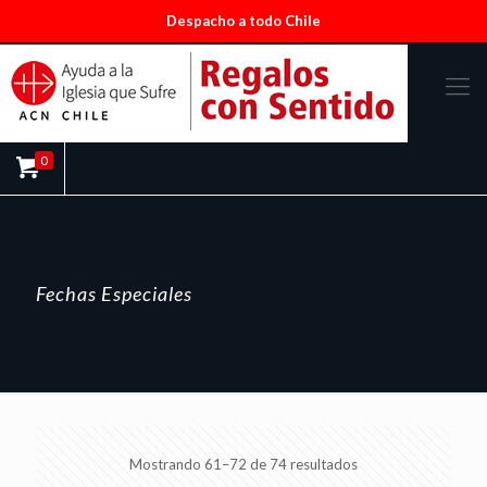
Despacho a todo Chile
0
Fechas Especiales
Ordenado
Mostrando 61–72 de 74 resultados
por