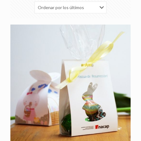
los
últimos